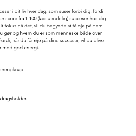
eser i dit liv hver dag, som suser forbi dig, fordi 
an score fra 1-100 (læs uendelig) succeser hos dig 
it fokus på det, vil du begynde at få øje på dem. 
d du gør og hvem du er som menneske både over 
ordi, når du får øje på dine succeser, vil du blive 
op med god energi.
energiknap.
edragsholder.