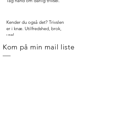
Tag hånd om dårlig trivsel.
Kender du også det? Trivslen
er i knæ. Utilfredshed, brok,
usel
Kom på min mail liste