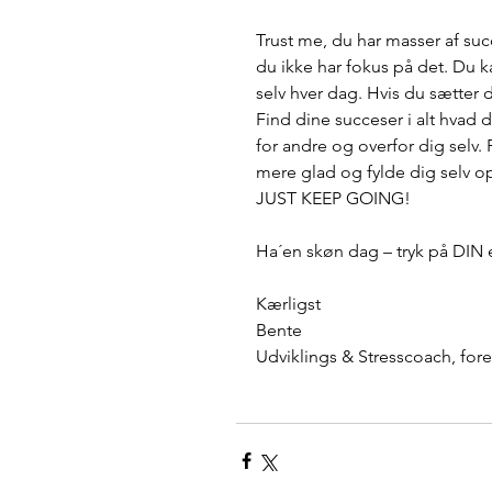
Trust me, du har masser af succ
du ikke har fokus på det. Du k
selv hver dag. Hvis du sætter d
Find dine succeser i alt hva
for andre og overfor dig selv. F
mere glad og fylde dig selv 
JUST KEEP GOING!
Ha´en skøn dag – tryk på DIN 
Kærligst
Bente 
Udviklings & Stresscoach, for