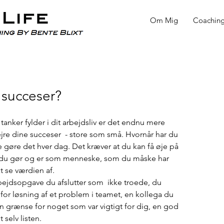
Om Mig
Coachin
 succeser?
tanker fylder i dit arbejdsliv er det endnu mere 
ejre dine succeser  - store som små. Hvornår har du 
de gøre det hver dag. Det kræver at du kan få øje på 
ad du gør og er som menneske, som du måske har 
t se værdien af.
bejdsopgave du afslutter som  ikke troede, du 
 for løsning af et problem i teamet, en kollega du 
 en grænse for noget som var vigtigt for dig, en god 
selv listen.