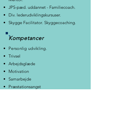
JPS-pæd. uddannet - Familiecoach.
Div. lederudviklingskursuser.
Skygge Facilitator. Skyggecoaching.
Kompetancer
Personlig udvikling.
Trivsel
Arbejdsglæde
Motivation
Samarbejde
Præstationsangst
Prof. stress håndtering, stress
forebyggelse