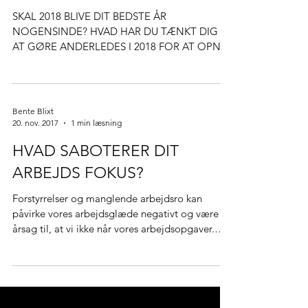
Bente Blixt
19. jan. 2018
8 min læsning
GOAL 2018
SKAL 2018 BLIVE DIT BEDSTE ÅR
NOGENSINDE? HVAD HAR DU TÆNKT DIG
AT GØRE ANDERLEDES I 2018 FOR AT OPNÅ
DETTE? Vi er nu halvvejs inde i...
Bente Blixt
20. nov. 2017
1 min læsning
HVAD SABOTERER DIT
ARBEJDS FOKUS?
Forstyrrelser og manglende arbejdsro kan
påvirke vores arbejdsglæde negativt og være
årsag til, at vi ikke når vores arbejdsopgaver.
Vær...