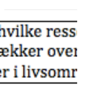
styret af, hvilke briller vi ser vores arbejde
igennem. Er dine briller "fedtede", vil dit...